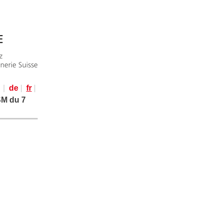
|
de
|
fr
|
SM du 7