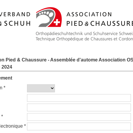
on Pied & Chaussure - Assemblée d'autome Association O
 2024
ement
n *
 *
lectronique *