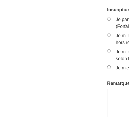
Inscriptio
Je par
(Forfa
Je m'i
hors r
Je m'i
selon 
Je m'e
Remarqu