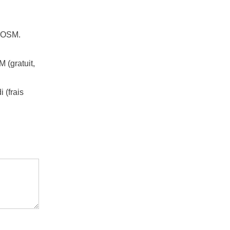
n OSM.
 (gratuit,
 (frais